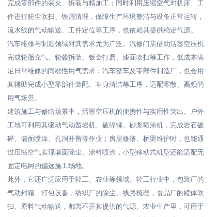
完成零部件的装夹、拆装与精加工；同时利用压缩空气对机床、工
件进行粉尘吹扫、铁屑清理，保障生产环境整洁与设备正常运转，
流水线的气动输送、工件定位等工序，也依赖其提供稳定气源。
汽车维修与制造领域对其需求尤为广泛。汽修门店借助活塞空压机
完成轮胎充气、轮毂拆装、钣金打磨、漆面吹扫等工作，低成本满
足日常维修的间歇性用气需求；汽车整车及零部件制造厂，也会用
其辅助完成小型零部件装配、车身清洁等工序，适配零散、高频的
用气场景。
建筑施工与修缮场景中，活塞空压机的便携性与实用性突出。户外
工地可利用其驱动气动凿岩机、破碎锤、砂浆喷涂机，完成岩石破
碎、墙面喷涂、孔洞开凿等作业；房屋修缮、桥梁维护时，也能通
过压缩空气实现墙面除尘、涂料喷涂，小型移动式机型还能适配无
固定电网的偏远施工场地。
此外，它还广泛应用于轻工、农业等领域。轻工行业中，包装厂的
气动封箱、打包设备，纺织厂的除尘、线路梳理，食品厂的罐体吹
扫、原料气动输送，都离不开其提供的气源。农业生产里，可用于